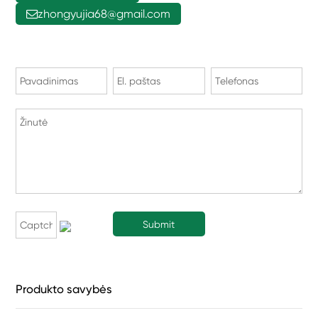
zhongyujia68@gmail.com
Produkto savybės