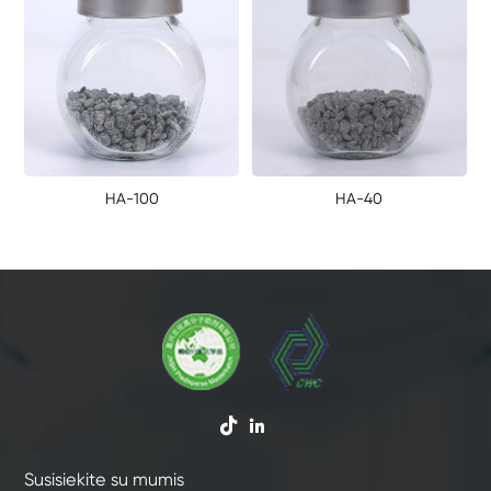
HA-100
HA-40


Susisiekite su mumis