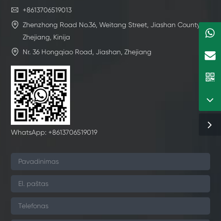

+8613706519013

Zhenzhong Road No.36, Weitang Street, Jiashan County,
Zhejiang, Kinija

Nr. 36 Hongqiao Road, Jiashan, Zhejiang
WhatsApp: +8613706519019