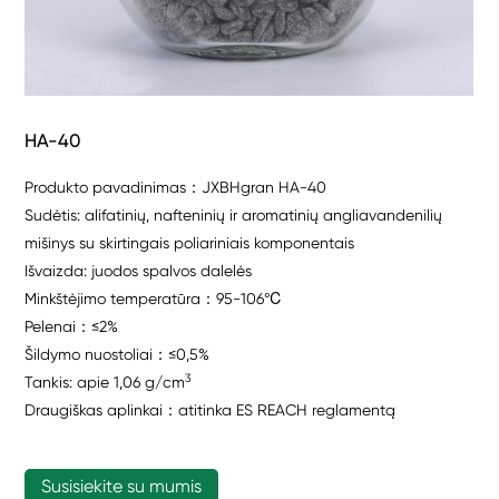
HA-40
Produkto pavadinimas：JXBHgran HA-40
Sudėtis: alifatinių, nafteninių ir aromatinių angliavandenilių
mišinys su skirtingais poliariniais komponentais
Išvaizda: juodos spalvos dalelės
Minkštėjimo temperatūra：95-106℃
Pelenai：≤2%
Šildymo nuostoliai：≤0,5%
3
Tankis: apie 1,06 g/cm
Draugiškas aplinkai：atitinka ES REACH reglamentą
Susisiekite su mumis