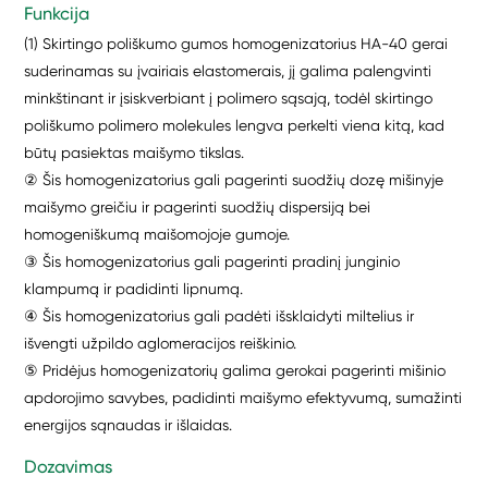
Funkcija
(1) Skirtingo poliškumo gumos homogenizatorius HA-40 gerai
suderinamas su įvairiais elastomerais, jį galima palengvinti
minkštinant ir įsiskverbiant į polimero sąsają, todėl skirtingo
poliškumo polimero molekules lengva perkelti viena kitą, kad
būtų pasiektas maišymo tikslas.
② Šis homogenizatorius gali pagerinti suodžių dozę mišinyje
maišymo greičiu ir pagerinti suodžių dispersiją bei
homogeniškumą maišomojoje gumoje.
③ Šis homogenizatorius gali pagerinti pradinį junginio
klampumą ir padidinti lipnumą.
④ Šis homogenizatorius gali padėti išsklaidyti miltelius ir
išvengti užpildo aglomeracijos reiškinio.
⑤ Pridėjus homogenizatorių galima gerokai pagerinti mišinio
apdorojimo savybes, padidinti maišymo efektyvumą, sumažinti
energijos sąnaudas ir išlaidas.
Dozavimas