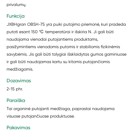
privalumų.
Funkcija
JXBHgran OBSH-75 yra puiki putojimo priemonė, kuri pradeda
putoti esant 150 ℃ temperatūrai ir išskiria N. Ji gali būti
naudojama vienodai putojantiems produktams,
pasižymintiems vienodomis putomis ir stabiliomis fizikinėmis
savybėmis. Jis gali būti tolygiai išsklaidytas gumos gaminiuose
ir gali būti naudojamas kartu su kitomis putojančiomis
medžiagomis.
Dozavimas
2-15 phr.
Paraiška
Tai organinė putojanti medžiaga, paprastai naudojama
visuose putojančiuose produktuose.
Pakavimas