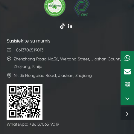


Susisiekite su mumis

+8613706519013

Zhenzhong Road No.36, Weitang Street, Jiashan County,
Zhejiang, Kinija

Nr. 36 Hongqiao Road, Jiashan, Zhejiang
WhatsApp: +8613706519019