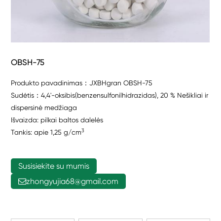
OBSH-75
Produkto pavadinimas：JXBHgran OBSH-75
Sudėtis：4,4'-oksibis(benzensulfonilhidrazidas), 20 % Nešikliai ir
dispersinė medžiaga
Išvaizda: pilkai baltos dalelės
3
Tankis: apie 1,25 g/cm
Susisiekite su mumis
zhongyujia68@gmail.com