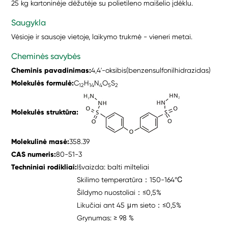
25 kg kartoninėje dėžutėje su polietileno maišelio įdėklu.
Saugykla
Vėsioje ir sausoje vietoje, laikymo trukmė - vieneri metai.
Cheminės savybės
Cheminis pavadinimas:
4,4'-oksibis(benzensulfonilhidrazidas)
Molekulės formulė:
C
H
N
O
S
12
14
4
5
2
Molekulės struktūra:
Molekulinė masė:
358.39
CAS numeris:
80-51-3
Techniniai rodikliai:
Išvaizda: balti milteliai
Skilimo temperatūra：150-164℃
Šildymo nuostoliai：≤0,5%
Likučiai ant 45 μm sieto：≤0,5%
Grynumas: ≥ 98 %