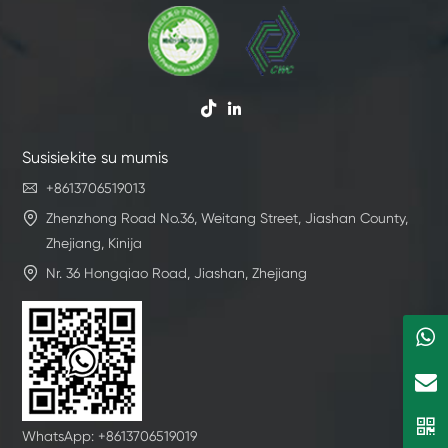


Susisiekite su mumis

+8613706519013

Zhenzhong Road No.36, Weitang Street, Jiashan County,
Zhejiang, Kinija

Nr. 36 Hongqiao Road, Jiashan, Zhejiang
WhatsApp: +8613706519019