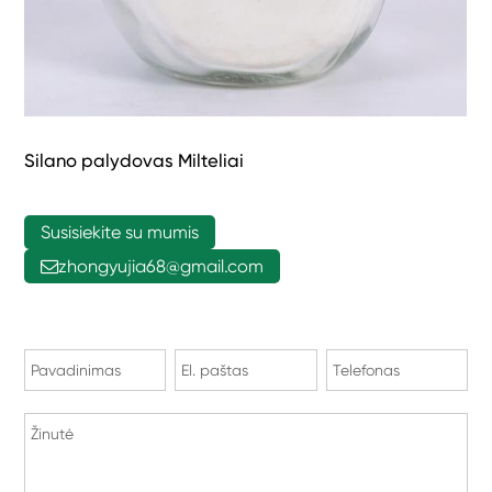
Silano palydovas Milteliai
Susisiekite su mumis
zhongyujia68@gmail.com