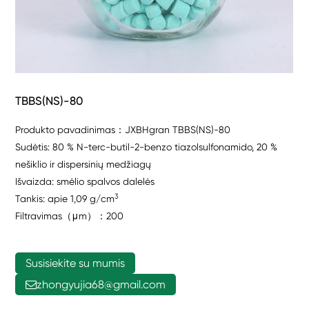
TBBS(NS)-80
Produkto pavadinimas：JXBHgran TBBS(NS)-80
Sudėtis: 80 % N-terc-butil-2-benzo tiazolsulfonamido, 20 %
nešiklio ir dispersinių medžiagų
Išvaizda: smėlio spalvos dalelės
3
Tankis: apie 1,09 g/cm
Filtravimas（μm）：200
Susisiekite su mumis
zhongyujia68@gmail.com