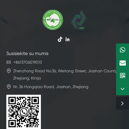


Susisiekite su mumis

+8613706519013

Zhenzhong Road No.36, Weitang Street, Jiashan County,
Zhejiang, Kinija

Nr. 36 Hongqiao Road, Jiashan, Zhejiang