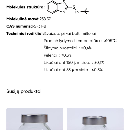
Molekulės struktūra:
Molekulinė masė:
238.37
CAS numeris:
95-31-8
Techniniai rodikliai:
Išvaizda: pilkai balti milteliai
Pradinė lydymosi temperatūra：≥105℃
Šildymo nuostoliai：≤0,4%
Pelenai：≤0,3%
Likučiai ant 150 μm sieto：≤0,1%
Likučiai ant 63 μm sieto：≤0,5%
Susiję produktai