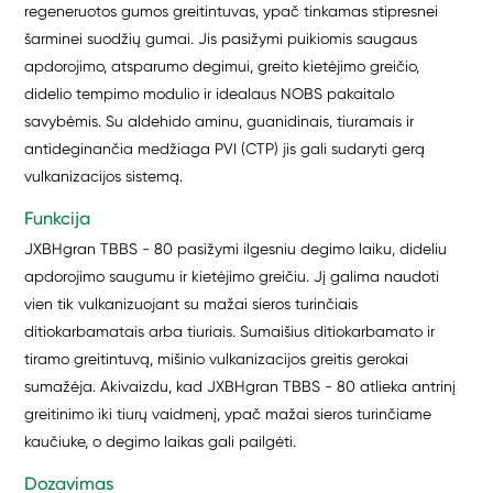
regeneruotos gumos greitintuvas, ypač tinkamas stipresnei
šarminei suodžių gumai. Jis pasižymi puikiomis saugaus
apdorojimo, atsparumo degimui, greito kietėjimo greičio,
didelio tempimo modulio ir idealaus NOBS pakaitalo
savybėmis. Su aldehido aminu, guanidinais, tiuramais ir
antideginančia medžiaga PVI (CTP) jis gali sudaryti gerą
vulkanizacijos sistemą.
Funkcija
JXBHgran TBBS - 80 pasižymi ilgesniu degimo laiku, dideliu
apdorojimo saugumu ir kietėjimo greičiu. Jį galima naudoti
vien tik vulkanizuojant su mažai sieros turinčiais
ditiokarbamatais arba tiuriais. Sumaišius ditiokarbamato ir
tiramo greitintuvą, mišinio vulkanizacijos greitis gerokai
sumažėja. Akivaizdu, kad JXBHgran TBBS - 80 atlieka antrinį
greitinimo iki tiurų vaidmenį, ypač mažai sieros turinčiame
kaučiuke, o degimo laikas gali pailgėti.
Dozavimas