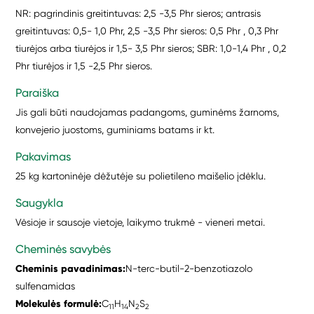
NR: pagrindinis greitintuvas: 2,5 -3,5 Phr sieros; antrasis
greitintuvas: 0,5- 1,0 Phr, 2,5 -3,5 Phr sieros: 0,5 Phr , 0,3 Phr
tiurėjos arba tiurėjos ir 1,5- 3,5 Phr sieros; SBR: 1,0-1,4 Phr , 0,2
Phr tiurėjos ir 1,5 -2,5 Phr sieros.
Paraiška
Jis gali būti naudojamas padangoms, guminėms žarnoms,
konvejerio juostoms, guminiams batams ir kt.
Pakavimas
25 kg kartoninėje dėžutėje su polietileno maišelio įdėklu.
Saugykla
Vėsioje ir sausoje vietoje, laikymo trukmė - vieneri metai.
Cheminės savybės
Cheminis pavadinimas:
N-terc-butil-2-benzotiazolo
sulfenamidas
Molekulės formulė:
C
H
N
S
11
14
2
2