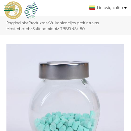
Lietuvių kalba
Pagrindinis
>
Produktas
>
Vulkanizacijos greitintuvas
Masterbatch
>
Sulfenamidai
> TBBS(NS)-80