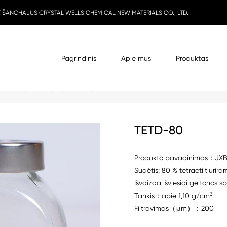
 / ŠANCHAJUS CRYSTAL WELLS CHEMICAL NEW MATERIALS CO., LTD.
Pagrindinis
Apie mus
Produktas
asterbatch
>
Thiurams
> TETD-80
TETD-80
Produkto pavadinimas：JX
Sudėtis: 80 % tetraetiltiurira
Išvaizda: šviesiai geltonos s
3
Tankis：apie 1,10 g/cm
Filtravimas（μm）：200