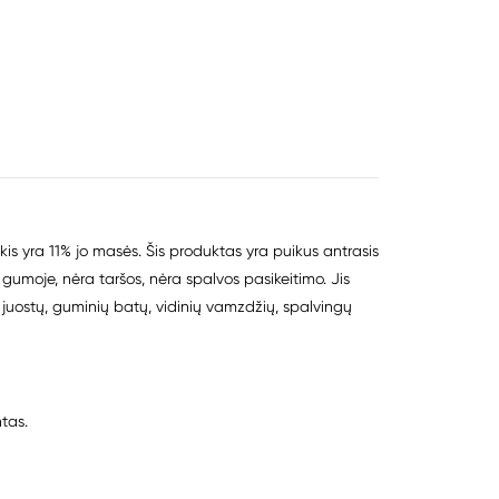
s yra 11% jo masės. Šis produktas yra puikus antrasis
 gumoje, nėra taršos, nėra spalvos pasikeitimo. Jis
uostų, guminių batų, vidinių vamzdžių, spalvingų
tas.