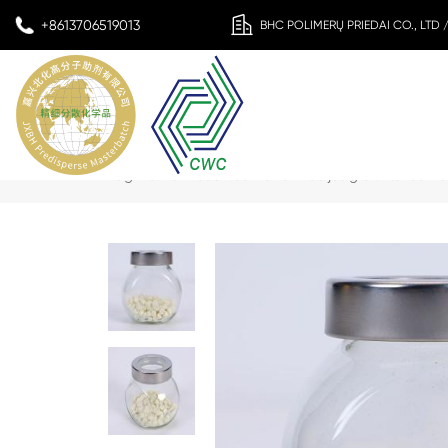
+8613706519013
BHC POLIMERŲ PRIEDAI CO., LTD
Pagrindinis
>
Produktas
>
Vulkanizacijos greitintuvas M