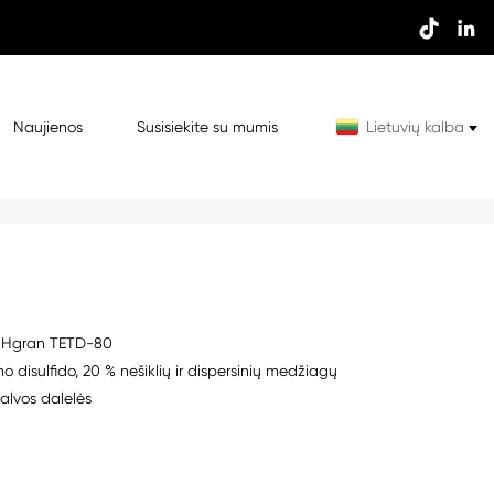


Naujienos
Susisiekite su mumis
Lietuvių kalba
BHgran TETD-80
mo disulfido, 20 % nešiklių ir dispersinių medžiagų
palvos dalelės