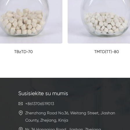
TBzTD-70
TMTD(TT)-80
Susisiekite su mumis

+8613706519013

Zhenzhong Road No.36, Weitang Street, Jiashan
County, Zhejiang, Kinija

Nr. 36 Hongqiao Road, Jiashan, Zhejiang