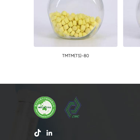
TMTM(TS)-80

