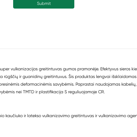
er vulkanizacijos greitintuvas gumos pramonėje. Efektyvus sieros kieki
oja rūgščių ir guanidinų greitintuvus. Šis produktas lengvai išsklaidomas
resinėmis deformacinėmis savybėmis. Paprastai naudojamas kabelių, j
ybėmis nei TMTD ir plastifikacija S reguliuojamoje CR.
o kaučiuko ir latekso vulkanizavimo greitintuvas ir vulkanizavimo agen