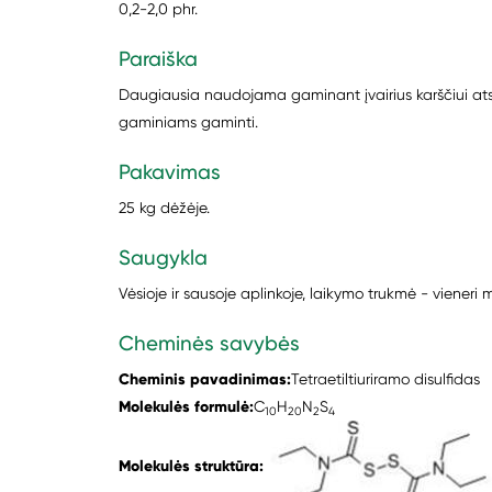
0,2-2,0 phr.
Paraiška
Daugiausia naudojama gaminant įvairius karščiui at
gaminiams gaminti.
Pakavimas
25 kg dėžėje.
Saugykla
Vėsioje ir sausoje aplinkoje, laikymo trukmė - vieneri 
Cheminės savybės
Cheminis pavadinimas:
Tetraetiltiuriramo disulfidas
Molekulės formulė:
C
H
N
S
10
20
2
4
Molekulės struktūra: