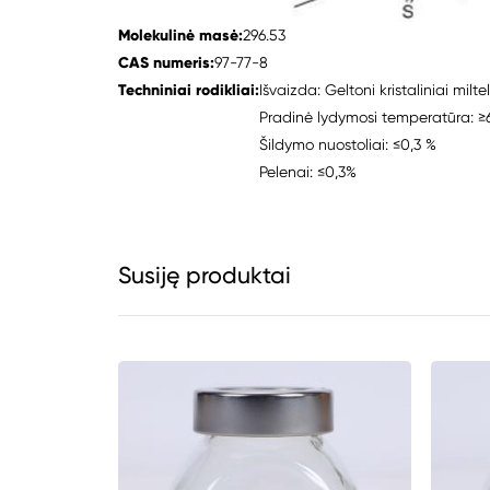
Molekulinė masė:
296.53
CAS numeris:
97-77-8
Techniniai rodikliai:
Išvaizda: Geltoni kristaliniai miltel
Pradinė lydymosi temperatūra: 
Šildymo nuostoliai: ≤0,3 %
Pelenai: ≤0,3%
Susiję produktai