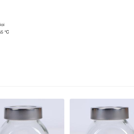
iai
≥65 ℃