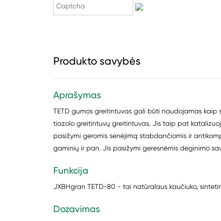
Produkto savybės
Aprašymas
TETD gumos greitintuvas gali būti naudojamas kaip sup
tiazolo greitintuvų greitintuvas. Jis taip pat katalizu
pasižymi geromis senėjimą stabdančiomis ir antikomp
gaminių ir pan. Jis pasižymi geresnėmis deginimo sav
Funkcija
JXBHgran TETD-80 - tai natūralaus kaučiuko, sintetini
Dozavimas