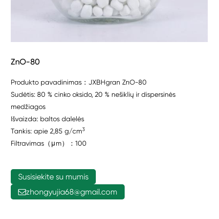
ZnO-80
Produkto pavadinimas：JXBHgran ZnO-80
Sudėtis: 80 % cinko oksido, 20 % nešiklių ir dispersinės
medžiagos
Išvaizda: baltos dalelės
3
Tankis: apie 2,85 g/cm
Filtravimas（μm）：100
Susisiekite su mumis
zhongyujia68@gmail.com