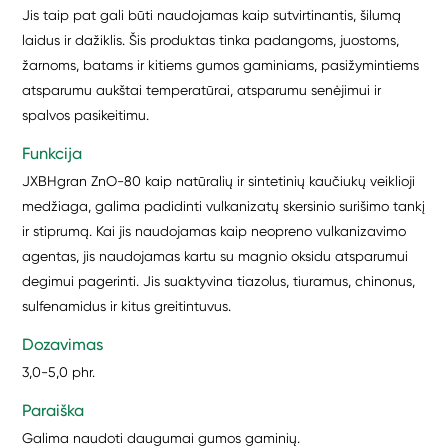
Jis taip pat gali būti naudojamas kaip sutvirtinantis, šilumą
laidus ir dažiklis. Šis produktas tinka padangoms, juostoms,
žarnoms, batams ir kitiems gumos gaminiams, pasižymintiems
atsparumu aukštai temperatūrai, atsparumu senėjimui ir
spalvos pasikeitimu.
Funkcija
JXBHgran ZnO-80 kaip natūralių ir sintetinių kaučiukų veiklioji
medžiaga, galima padidinti vulkanizatų skersinio surišimo tankį
ir stiprumą. Kai jis naudojamas kaip neopreno vulkanizavimo
agentas, jis naudojamas kartu su magnio oksidu atsparumui
degimui pagerinti. Jis suaktyvina tiazolus, tiuramus, chinonus,
sulfenamidus ir kitus greitintuvus.
Dozavimas
3,0-5,0 phr.
Paraiška
Galima naudoti daugumai gumos gaminių.