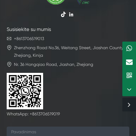


Susisiekite su mumis

+8613706519013

Zhenzhong Road No.36, Weitang Street, Jiashan County,
Zhejiang, Kinija

Nr. 36 Hongqiao Road, Jiashan, Zhejiang
WhatsApp: +8613706519019