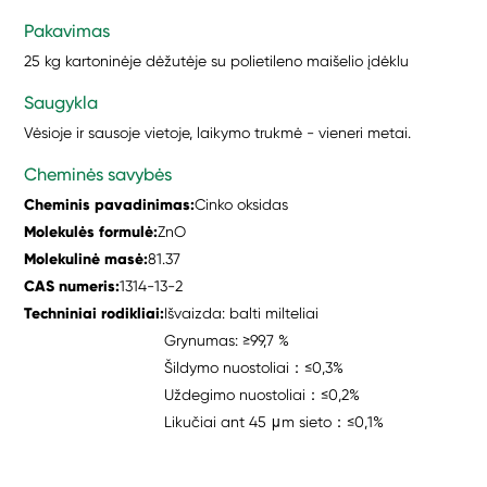
Pakavimas
25 kg kartoninėje dėžutėje su polietileno maišelio įdėklu
Saugykla
Vėsioje ir sausoje vietoje, laikymo trukmė - vieneri metai.
Cheminės savybės
Cheminis pavadinimas:
Cinko oksidas
Molekulės formulė:
ZnO
Molekulinė masė:
81.37
CAS numeris:
1314-13-2
Techniniai rodikliai:
Išvaizda: balti milteliai
Grynumas: ≥99,7 %
Šildymo nuostoliai：≤0,3%
Uždegimo nuostoliai：≤0,2%
Likučiai ant 45 μm sieto：≤0,1%